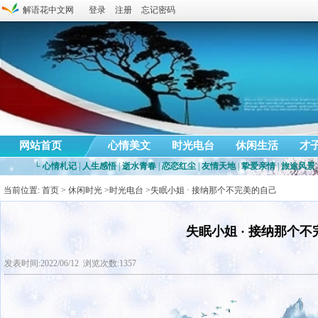
解语花中文网
登录
注册
忘记密码
网站首页
心情美文
时光电台
休闲生活
才
└
心情札记
|
人生感悟
|
逝水青春
|
恋恋红尘
|
友情天地
|
挚爱亲情
|
旅途风景
当前位置:
首页
>
休闲时光
>
时光电台
>失眠小姐 · 接纳那个不完美的自己
失眠小姐 · 接纳那个
发表时间:2022/06/12 浏览次数:1357