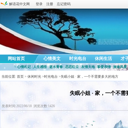
解语花中文网
登录
注册
忘记密码
网站首页
心情美文
时光电台
休闲生活
才
└
心情札记
|
人生感悟
|
逝水青春
|
恋恋红尘
|
友情天地
|
挚爱亲情
|
旅途风景
当前位置:
首页
>
休闲时光
>
时光电台
>失眠小姐 · 家，一个不需要多大的地方
失眠小姐 · 家，一个不
发表时间:2022/06/18 浏览次数:1426