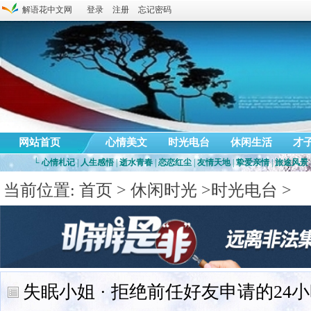
解语花中文网
登录
注册
忘记密码
网站首页
心情美文
时光电台
休闲生活
才
└
心情札记
|
人生感悟
|
逝水青春
|
恋恋红尘
|
友情天地
|
挚爱亲情
|
旅途风景
当前位置:
首页
>
休闲时光
>
时光电台
>
失眠小姐 · 拒绝前任好友申请的24